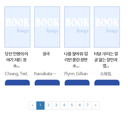
당신 인생의 이
설국
나를 찾아줘 :길
터널 :우리는 얼
야기 :테드 창
리언 플린 장편
굴 없는 살인자
소...
소...
였...
Chiang, Ted,
Kawabata Yasunari
Flynn, Gillian
소재원,
«
1
2
3
4
5
6
7
»