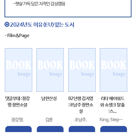
-햇살 가득 담은 지적인 감성캠핑
2024년도 이유(EU)있는 도서
-Film&Page
댓글부대 :장강
남한산성
82년생 김지영
리타 헤이워드
명 장편소설
:조남주 장편소
와 쇼생크 탈출
설
:스...
장강명,
김훈
조남주,
King, Stephen,