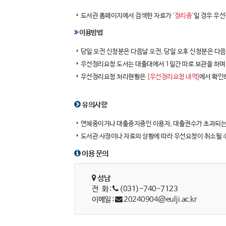
도서관 홈페이지에서 검색한 자료가
'정리중'
일 경우 우
이용방법
당일 오전 신청분은 다음날 오전, 당일 오후 신청분은 다
우선정리요청 도서는 대출대에서 1일간 따로 보관을 하며
우선정리요청 처리현황은
[우선정리요청 내역]
에서 확인
유의사항
연체중이거나 대출중지중인 이용자, 대출권수가 초과되는
도서관 사정이나 자료의 상황에 따라 우선요청이 취소될 
이용 문의
성남
전 화 :
(031)-740-7123
이메일 :
20240904@eulji.ac.kr