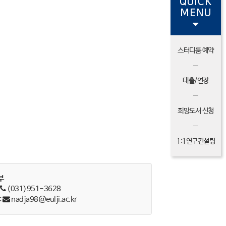
QUICK
MENU
스터디룸 예약
대출/연장
희망도서 신청
1:1연구컨설팅
부
:
(031)951-3628
:
nadja98@eulji.ac.kr