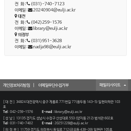
전 화 :
(031)-740-7123
이메일 :
20240904@eulji.ac.kr
대전
전 화 :
(042)259-1576
이메일 :
library@eulji.ac.kr
의정부
전 화 :
(031)951-3628
이메일 :
nadja98@eulji.ac.kr
패밀리사이트
개인정보처리방침
이메일무단수집거부
[대전]
34824 대전광역시 중구 계룡로 771번길 77(용두동 143-5) 일현의학관 103
호
Tel
:
042-259-1576
E-mail
:
library@eulji.ac.kr
[성남]
13135 경기도 성남시 수정구 산성대로 553 (양지동 212) 범석관 602호
Tel
:
031-740-7402
E-mail
:
20251228@eulji.ac.kr
[의정부]
11759 경기도 의정부시 동일로 712(금오동 439-39) 일현관 105호