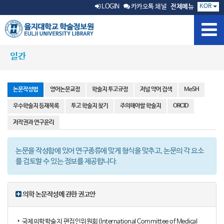
KOR
LOGIN
카카오톡 채널
전체메뉴
일간
논문작성법
영어논문교정
학술지 투고규정
저널 약어 검색
MeSH
우수학술지 등재목록
투고 학술지 찾기
주의해야할 학술지
ORCID
저작권과 연구윤리
논문을 작성함에 있어 연구종류에 맞게 형식을 맞추고, 논문의 각 요소
를 검토할 수 있는 정보를 제공합니다.
의학 논문작성에 관한 권고안
국제의학학술지 편집인위원회(International Committee of Medical