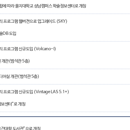
합에 따라 을지대학교 성남캠퍼스 학술정보센터로 개칭
 프로그램 웹버젼으로 업그레이드 (SKY)
술DB 도입
 프로그램 신규도입 (Volcano-I)
 개관(범석관 5층)
어실 개관(범석관 5층)
프로그램 신규도입 (Vintage LAS 5.1+)
보센터”로 개칭
건대학 도서관”으로 개칭