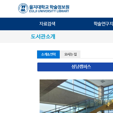
자료검색
학술연구지
도서관소개
소개&연혁
오시는 길
성남캠퍼스