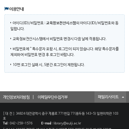
이용안내
아이디(ID)/비밀번호 :
교육정보전산시스템
의 아이디(ID)/비밀번호와 동
일합니다.
교육정보전산시스템에서 비밀번호 변경시 다음 날에 적용됩니다.
비밀번호에 ^ 특수문자 포함 시, 로그인이 되지 않습니다. 해당 특수문자를
제외하여 비밀번호 변경 후 로그인 바랍니다.
10번 로그인 실패 시, 5분간 로그인이 제한됩니다.
패밀리사이트
개인정보처리방침
이메일무단수집거부
[대전]
34824 대전광역시 중구 계룡로 771번길 77(용두동 143-5) 일현의학관 103
호
Tel
:
042-259-1576
E-mail
:
library@eulji.ac.kr