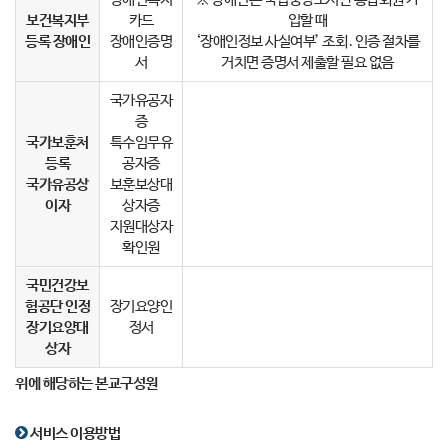
보건복지부
카드
입할 때
등록 장애인
장애인증명
‘장애인정보 사실여부’ 조회․인증 절차를
서
거치면 증명서 제출할 필요 없음
국가유공자
증
국가보훈처
특수임무유
등록
공자증
국가유공상
보훈보상대
이자
상자증
지원대상자
확인원
국민건강보
험공단 인정
장기요양인
장기요양대
정서
상자
위에 해당하는 본교구성원
서비스 이용방법