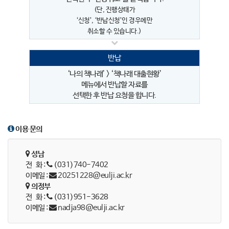
(단, 진행상태가
‘신청’, ‘반납신청’인 경우에만
취소할 수 있습니다.)
반납
‘나의 책나래’ > ‘책나래 대출현황’
메뉴에서 반납할 자료를
선택한 후 반납 요청을 합니다.
이용 문의
성남
전 화 :
(031)740-7402
이메일 :
20251228@eulji.ac.kr
의정부
전 화 :
(031)951-3628
이메일 :
nadja98@eulji.ac.kr