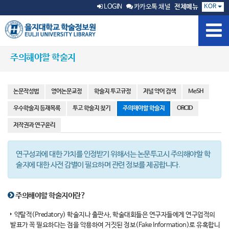
KOR
LOGIN
카카오톡 채널
전체메뉴
주의해야할 학술지
논문작성법
영어논문교정
학술지 투고규정
저널 약어 검색
MeSH
우수학술지 등재목록
투고 학술지 찾기
주의해야할 학술지
ORCID
저작권과 연구윤리
연구성과에 대한 가치를 인정받기 위해서는 논문투고시 주의해야할 학
술지에 대한 사전 감별이 필요하며 관련 정보를 제공합니다.
주의해야할 학술지이란?
약탈적(Predatory) 학술지나 출판사, 학술대회들은 연구자들에게 연구업적의
발표가 꼭 필요하다는 점을 악용하여 거짓된 정보(Fake Information)로 유혹합니