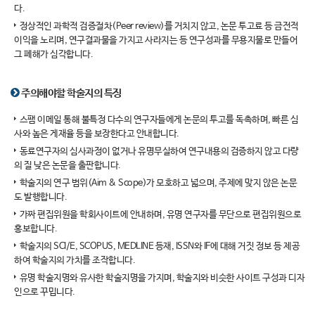
다.
정상적인 과학적 검증절차(Peer review)를 거치지 않고, 논문 투고료 등 금전적
이익을 노리며, 연구결과물을 가지고 사라지는 등 연구성과를 무용지물로 만들어
그 폐해가 심각합니다.
주의해야할 학술지의 특징
스팸 이메일 통해 불특정 다수의 연구자들에게 논문의 투고를 독촉하며, 빠른 심
사와 높은 게재율 등을 보장한다고 안내합니다.
동료연구자의 심사과정이 없거나 유명무실하여 연구내용의 검증하지 않고 다량
의 질 낮은 논문을 출판합니다.
학술지의 연구 범위(Aim & Scope)가 모호하고 넓으며, 주제에 맞지 않은 논문
도 발행합니다.
가짜 편집위원을 학회사이트에 안내하며, 유명 연구자를 무단으로 편집위원으로
홍보합니다.
학술지의 SCI/E, SCOPUS, MEDLINE 등재, ISSN와 IF에 대해 거짓 정보 등 제공
하여 학술지의 가치를 조작합니다.
유명 학술지명와 유사한 학술지명을 가지며, 학술지와 비슷한 사이트 구성과 디자
인으로 꾸밉니다.