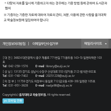
다량의 자료를 일시에 기증하고자 하는 경우에는 기증 방법 등에 관하여 도서관과
협의
※ 기증자는 기증한 자료에 대하여 자료의 관리, 처분, 이용에 관한 사항을 을지대학
교 학술정보원에 일임하여야 합니다.
패밀리사이트
개인정보처리방침
이메일무단수집거부
[대전]
34824 대전광역시 중구 계룡로 771번길 77(용두동 143-5) 일현의학관 103
호
Tel
:
042-259-1576
E-mail
:
library@eulji.ac.kr
[성남]
13135 경기도 성남시 수정구 산성대로 553 (양지동 212) 범석관 602호
Tel
:
031-740-7402
E-mail
:
20251228@eulji.ac.kr
[의정부]
11759 경기도 의정부시 동일로 712(금오동 439-39) 일현관 105호
Tel
:
031-951-3628
E-mail
:
nadja98@eulji.ac.kr
Copyright(c)
을지대학교 학술정보원.
All rights reserved.
pc 모바일 전환