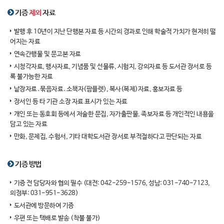
기증
제외
자료
발행 후 10년이 지난 단행본 자료 등 시간의 경과로 인해 학술적 가치가 현저히 떨
어지는 자료
연속간행물 및 문고본 자료
시청각자료, 행사자료, 기념품 및 선물류, 시험지, 강의자료 등 도서관 장서로 등
록 불가능한 자료
낱장자료․묶음자료․소책자(팜플렛), 복사(복제)자료, 홍보자료 등
장서인 등 타 기관 소장 자료 표시가 있는 자료
개인 또는 동호회 등에서 저술한 문집, 자가출판물, 족보자료 등 개인적인 내용을
담고 있는 자료
만화, 문제집, 수험서, 기타 대학도서관 장서로 부적절하다고 판단되는 자료
기증 방법
기증 전 담당자와 협의 필수 (대전: 042-259-1576, 성남: 031-740-7123,
의정부: 031-951-3628)
도서관에 방문하여 기증
우편 또는 택배로 발송 (착불 불가)