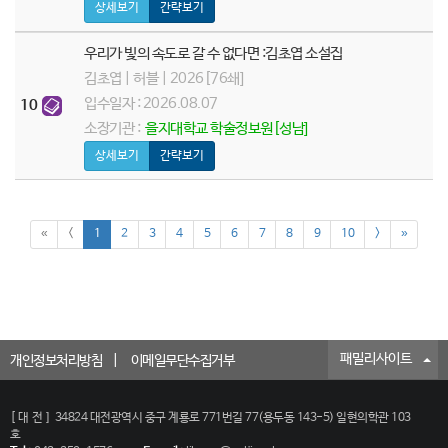
상세보기
간략보기
우리가 빛의 속도로 갈 수 없다면 :김초엽 소설집
김초엽 | 허블 | 2026[76쇄]
입수일자 : 2026.08.07
10
소장기관 :
을지대학교 학술정보원[성남]
상세보기
간략보기
«
<
1
2
3
4
5
6
7
8
9
10
>
»
패밀리사이트
개인정보처리방침
이메일무단수집거부
[대전]
34824 대전광역시 중구 계룡로 771번길 77(용두동 143-5) 일현의학관 103
호