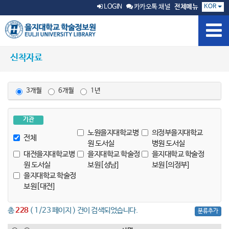
KOR
LOGIN
카카오톡 채널
전체메뉴
신착자료
3개월
6개월
1년
기관
노원을지대학교병
의정부을지대학교
전체
원 도서실
병원 도서실
대전을지대학교병
을지대학교 학술정
을지대학교 학술정
원 도서실
보원[성남]
보원[의정부]
을지대학교 학술정
보원[대전]
총
228
( 1/23 페이지 ) 건이 검색되었습니다.
분류추가