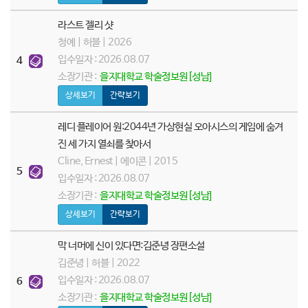
라스트 젤리 샷
청예 | 허블 | 2026
입수일자 : 2026.08.07
4
소장기관 :
을지대학교 학술정보원[성남]
상세보기
간략보기
레디 플레이어 원:2044년 가상현실 오아시스의 게임에 숨겨
진 세 가지 열쇠를 찾아서
Cline, Ernest | 에이콘 | 2015
5
입수일자 : 2026.08.07
소장기관 :
을지대학교 학술정보원[성남]
상세보기
간략보기
막 너머에 신이 있다면:김준녕 장편소설
김준녕 | 허블 | 2022
입수일자 : 2026.08.07
6
소장기관 :
을지대학교 학술정보원[성남]