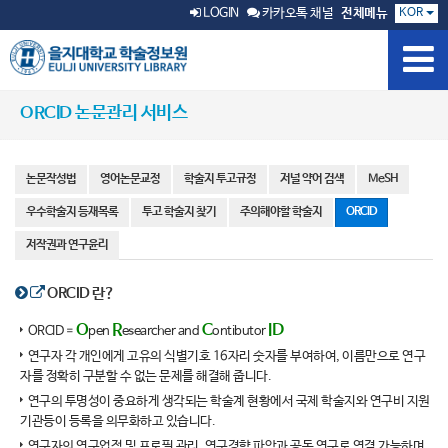
KOR
LOGIN
카카오톡 채널
전체메뉴
ORCID 논문관리 서비스
논문작성법
영어논문교정
학술지 투고규정
저널 약어 검색
MeSH
우수학술지 등재목록
투고 학술지 찾기
주의해야할 학술지
ORCID
저작권과 연구윤리
ORCID 란?
O
R
C
ID
ORCID =
pen
esearcher and
ontibutor
연구자 각 개인에게 고유의 식별기호 16자리 숫자를 부여하여, 이름만으로 연구
자를 정확히 구분할 수 없는 문제를 해결해 줍니다.
연구의 투명성이 중요하게 생각되는 학술계 현황에서 국제 학술지와 연구비 지원
기관등이 등록을 의무화하고 있습니다.
연구자의 연구업적 및 프로필 관리. 연구경향 파악과 공동 연구로 연결 가능하며