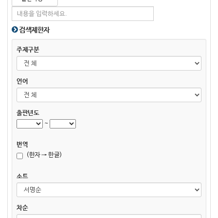
검색제한자
주제구분
언어
출판년도
~
번역
(한자 → 한글)
소트
차순