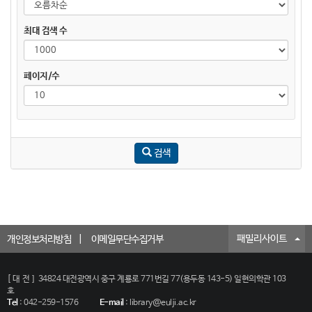
최대 검색 수
페이지/수
검색
패밀리사이트
개인정보처리방침
이메일무단수집거부
[대전]
34824 대전광역시 중구 계룡로 771번길 77(용두동 143-5) 일현의학관 103
호
Tel
:
042-259-1576
E-mail
:
library@eulji.ac.kr