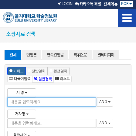
KOR
LOGIN
카카오톡 채널
전체메뉴
소장자료 검색
전체
단행본
연속간행물
학위논문
멀티미디어
키워드
전방일치
완전일치
다국어입력
리스트
일반검색
서 명
AND
저자명
AND
출판사명