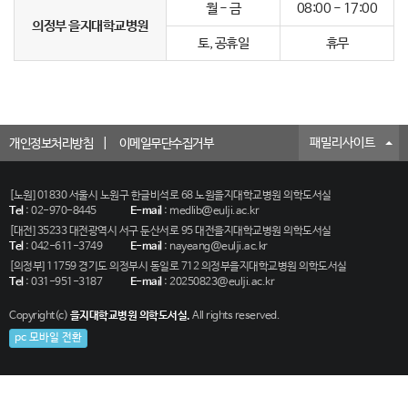
월 - 금
08:00 - 17:00
의정부 을지대학교병원
토, 공휴일
휴무
패밀리사이트
개인정보처리방침
이메일무단수집거부
[노원] 01830 서울시 노원구 한글비석로 68 노원을지대학교병원 의학도서실
Tel
:
02-970-8445
E-mail
:
medlib@eulji.ac.kr
[대전] 35233 대전광역시 서구 둔산서로 95 대전을지대학교병원 의학도서실
Tel
:
042-611-3749
E-mail
:
nayeang@eulji.ac.kr
[의정부] 11759 경기도 의정부시 동일로 712 의정부을지대학교병원 의학도서실
Tel
:
031-951-3187
E-mail
:
20250823@eulji.ac.kr
Copyright(c)
을지대학교병원 의학도서실.
All rights reserved.
pc 모바일 전환