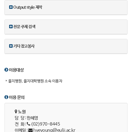
Output style 제작
전문 주제 검색
기타 참고봉사
이용대상
을지병원, 을지대학병원 소속 이용자
이용 문의
노원
담 당 : 한혜영
전 화 :
(02)970-8445
이메일 :
hyeyoung@eulji.ac.kr