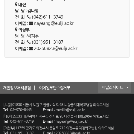
대전
담 당 : 김나영
전 화 :
(042)611-3749
이메일 :
nayeang@eulji.ac.kr
의정부
담 당 : 박지후
전 화 :
(031)951-3187
이메일 :
20250823@eulji.ac.kr
패밀리사이트
개인정보처리방침
이메일무단수집거부
[노원] 01830 서울시 노원구 한글비석로 68 노원을지대학교병원 의학도서실
Tel
:
02-970-8445
E-mail
:
medlib@eulji.ac.kr
[대전] 35233 대전광역시 서구 둔산서로 95 대전을지대학교병원 의학도서실
Tel
:
042-611-3749
E-mail
:
nayeang@eulji.ac.kr
[의정부] 11759 경기도 의정부시 동일로 712 의정부을지대학교병원 의학도서실
Tel
:
031-951-3187
E-mail
:
20250823@eulji.ac.kr