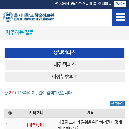
KOR
LOGIN
카카오톡 채널
전체메뉴
자주하는 질문
성남캠퍼스
대전캠퍼스
의정부캠퍼스
총
22
( 1/3 페이지 ) 건이 검색되었습니다.
분류추가
ⓝ
카테고리
제목
대출한 도서의 현황을 확인하려면 어떻게
1
[대출/반납]
해야 하나요?