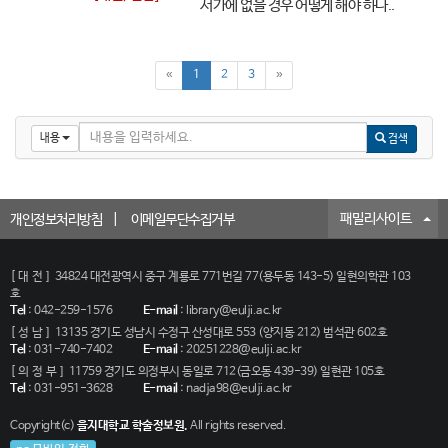
서가에 없을 경우 어떻게 해야 하나..
«
1
2
3
»
내용
검색
패밀리사이트
개인정보처리방침
이메일무단수집거부
[대전]
34824 대전광역시 중구 계룡로 771번길 77(용두동 143-5) 일현의학관 103
호
Tel
:
042-259-1576
E-mail
:
library@eulji.ac.kr
[성남]
13135 경기도 성남시 수정구 산성대로 553 (양지동 212) 범석관 602호
Tel
:
031-740-7402
E-mail
:
20251228@eulji.ac.kr
[의정부]
11759 경기도 의정부시 동일로 712(금오동 439-39) 일현관 105호
Tel
:
031-951-3628
E-mail
:
nadja98@eulji.ac.kr
Copyright(c)
을지대학교 학술정보원.
All rights reserved.