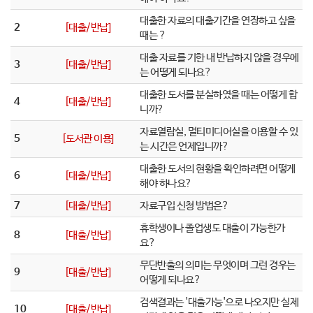
대출한 자료의 대출기간을 연장하고 싶을
2
[대출/반납]
때는 ?
대출 자료를 기한 내 반납하지 않을 경우에
3
[대출/반납]
는 어떻게 되나요?
대출한 도서를 분실하였을 때는 어떻게 합
4
[대출/반납]
니까?
자료열람실, 멀티미디어실을 이용할 수 있
5
[도서관 이용]
는 시간은 언제입니까?
대출한 도서의 현황을 확인하려면 어떻게
6
[대출/반납]
해야 하나요?
7
[대출/반납]
자료구입 신청 방법은?
휴학생이나 졸업생도 대출이 가능한가
8
[대출/반납]
요?
무단반출의 의미는 무엇이며 그런 경우는
9
[대출/반납]
어떻게 되나요?
검색결과는 '대출가능'으로 나오지만 실제
10
[대출/반납]