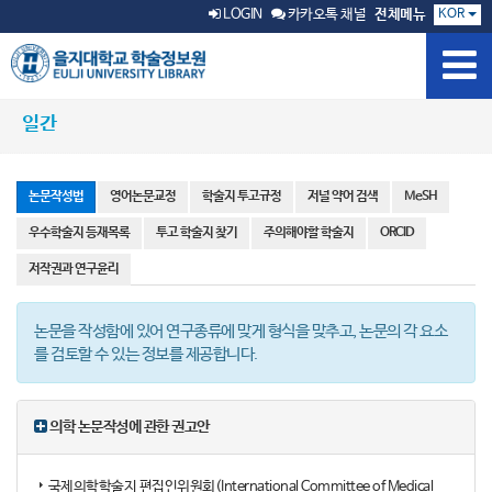
KOR
LOGIN
카카오톡 채널
전체메뉴
일간
논문작성법
영어논문교정
학술지 투고규정
저널 약어 검색
MeSH
우수학술지 등재목록
투고 학술지 찾기
주의해야할 학술지
ORCID
저작권과 연구윤리
논문을 작성함에 있어 연구종류에 맞게 형식을 맞추고, 논문의 각 요소
를 검토할 수 있는 정보를 제공합니다.
의학 논문작성에 관한 권고안
국제의학학술지 편집인위원회(International Committee of Medical