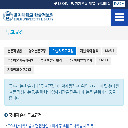
KOR
LOGIN
카카오톡 채널
전체메뉴
투고규정
논문작성법
영어논문교정
학술지 투고규정
저널 약어 검색
MeSH
우수학술지 등재목록
투고 학술지 찾기
주의해야할 학술지
ORCID
저작권과 연구윤리
목표하는 학술지의 ‘투고규정‘과 ‘저자점검표‘ 확인하여 그에 맞추어 원
고를 작성하는 것은 학회의 심사기간을 단축하며, 논문 발행에 도움을
줍니다.
국내학술지 투고규정
대한의학학술지편집인협의회에 등재된 국내학술지 목록