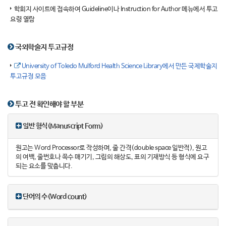
학회지 사이트에 접속하여 Guideline이나 Instruction for Author 메뉴에서 투고
요령 열람
국외학술지 투고규정
University of Toledo Mulford Health Science Library에서 만든 국제학술지
투고규정 모음
투고 전 확인해야 할 부분
일반 형식(Manuscript Form)
원고는 Word Processor로 작성하며, 줄 간격(double space 일반적), 원고
의 여백, 줄번호나 쪽수 매기기, 그림의 해상도, 표의 기재방식 등 형식에 요구
되는 요소를 맞춥니다.
단어의 수(Word count)