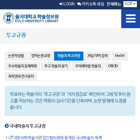
KOR
LOGIN
카카오톡 채널
전체메뉴
투고규정
논문작성법
영어논문교정
학술지 투고규정
저널 약어 검색
MeSH
우수학술지 등재목록
투고 학술지 찾기
주의해야할 학술지
ORCID
저작권과 연구윤리
목표하는 학술지의 ‘투고규정‘과 ‘저자점검표‘ 확인하여 그에 맞추어 원
고를 작성하는 것은 학회의 심사기간을 단축하며, 논문 발행에 도움을
줍니다.
국내학술지 투고규정
대한의학학술지편집인협의회에 등재된 국내학술지 목록