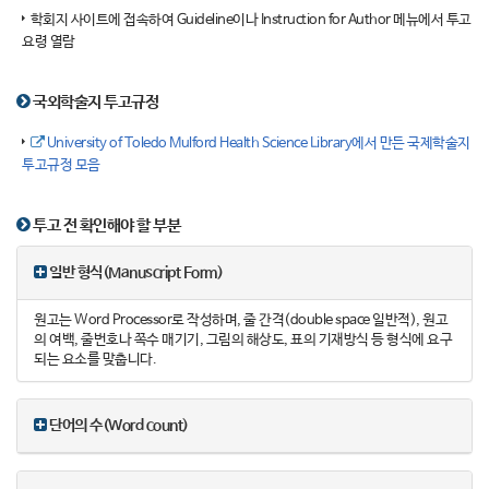
학회지 사이트에 접속하여 Guideline이나 Instruction for Author 메뉴에서 투고
요령 열람
국외학술지 투고규정
University of Toledo Mulford Health Science Library에서 만든 국제학술지
투고규정 모음
투고 전 확인해야 할 부분
일반 형식(Manuscript Form)
원고는 Word Processor로 작성하며, 줄 간격(double space 일반적), 원고
의 여백, 줄번호나 쪽수 매기기, 그림의 해상도, 표의 기재방식 등 형식에 요구
되는 요소를 맞춥니다.
단어의 수(Word count)