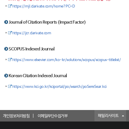
https://mjl.clarivate.com/home?PC=D
Journal of Citation Reports (Impact Factor)
https://jcr.clarivate.com
SCOPUS Indexed Journal
https://www.elsevier.com/ko-kr/solutions/scopus/scopus-titlelist/
Korean Citation Indexed Journal
https://www.kci.go.kr/kciportal/po/search/poSereSear.kci
패밀리사이트
개인정보처리방침
이메일무단수집거부