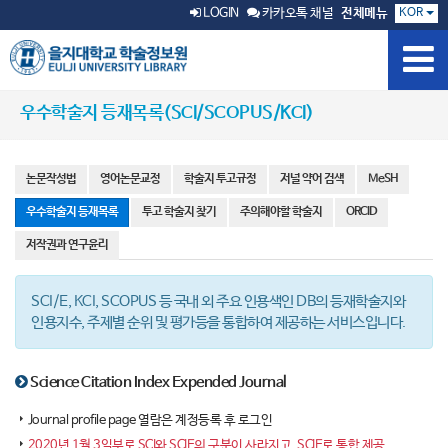
KOR
LOGIN
카카오톡 채널
전체메뉴
우수학술지 등재목록(SCI/SCOPUS/KCI)
논문작성법
영어논문교정
학술지 투고규정
저널 약어 검색
MeSH
우수학술지 등재목록
투고 학술지 찾기
주의해야할 학술지
ORCID
저작권과 연구윤리
SCI/E, KCI, SCOPUS 등 국내 외 주요 인용색인 DB의 등재학술지와
인용지수, 주제별 순위 및 평가등을 통합하여 제공하는 서비스입니다.
Science Citation Index Expended Journal
Journal profile page 열람은 계정등록 후 로그인
2020년 1월 3일부로 SCI와 SCIE의 구분이 사라지고, SCIE로 통합 제공