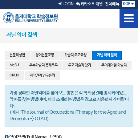
KOR
LOGIN
카카오톡 채널
전체메뉴
저널 약어 검색
논문작성법
영어논문교정
학술지 투고규정
저널 약어 검색
MeSH
우수학술지 등재목록
투고 학술지 찾기
주의해야할 학술지
ORCID
저작권과 연구윤리
가장 정확한 저널약어를 찾아보는 방법은 각 학회정관에 명시되어있는
약어를 찾는 방법이며, 아래 소개하는 방법은 참고로 사용하시기 바랍니
다.
(예시: The Journal of Occupational Therapy for the Aged and
Dementia -> OTAD)
약어검색(Full Name -> 약어)