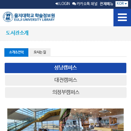
KOR
LOGIN
카카오톡 채널
전체메뉴
도서관소개
소개&연혁
오시는 길
성남캠퍼스
대전캠퍼스
의정부캠퍼스