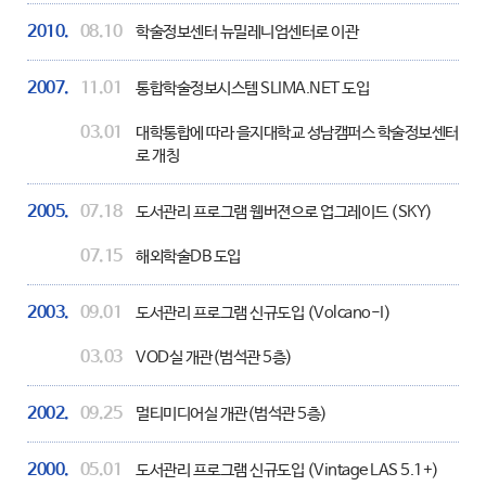
2010.
08.10
학술정보센터 뉴밀레니엄센터로 이관
2007.
11.01
통합학술정보시스템 SLIMA.NET 도입
03.01
대학통합에 따라 을지대학교 성남캠퍼스 학술정보센터
로 개칭
2005.
07.18
도서관리 프로그램 웹버젼으로 업그레이드 (SKY)
07.15
해외학술DB 도입
2003.
09.01
도서관리 프로그램 신규도입 (Volcano-I)
03.03
VOD실 개관(범석관 5층)
2002.
09.25
멀티미디어실 개관(범석관 5층)
2000.
05.01
도서관리 프로그램 신규도입 (Vintage LAS 5.1+)