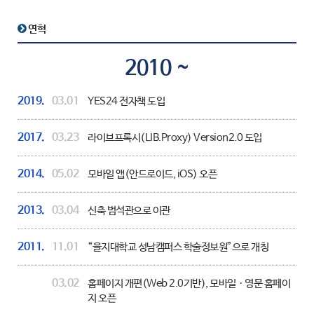
연혁
2010 ~
2019.
03.01
YES24 전자책 도입
2017.
03.23
라이브프록시(LIB.Proxy) Version2.0 도입
2014.
05.02
모바일 앱(안드로이드, iOS) 오픈
2013.
03.04
신축 범석관으로 이관
2011.
11.01
“을지대학교 성남캠퍼스 학술정보원”으로 개칭
03.02
홈페이지 개편(Web 2.0기반), 모바일ㆍ영문 홈페이
지 오픈