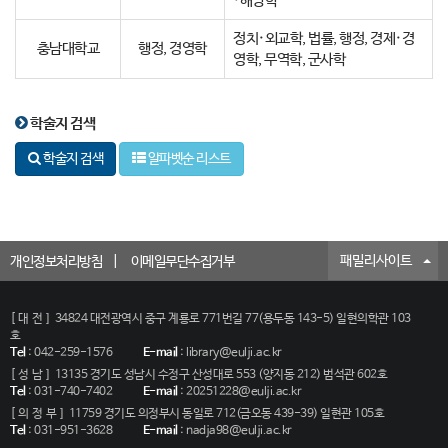
·해양학
정치·외교학, 법률, 행정, 경제·경
충남대학교
행정, 경영학
영학, 무역학, 군사학
학술지 검색
학술지 검색
알파벳순 리스트
패밀리사이트
개인정보처리방침
이메일무단수집거부
[대전]
34824 대전광역시 중구 계룡로 771번길 77(용두동 143-5) 일현의학관 103
호
Tel
:
042-259-1576
E-mail
:
library@eulji.ac.kr
[성남]
13135 경기도 성남시 수정구 산성대로 553 (양지동 212) 범석관 602호
Tel
:
031-740-7402
E-mail
:
20251228@eulji.ac.kr
[의정부]
11759 경기도 의정부시 동일로 712(금오동 439-39) 일현관 105호
Tel
:
031-951-3628
E-mail
:
nadja98@eulji.ac.kr