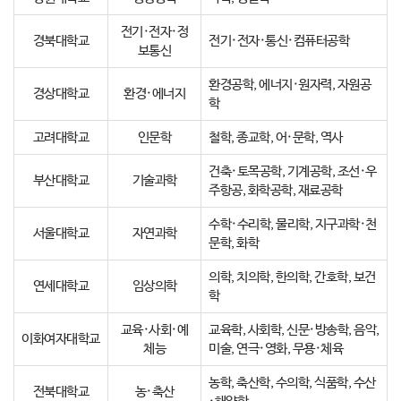
전기·전자·정
경북대학교
전기·전자·통신·컴퓨터공학
보통신
환경공학, 에너지·원자력, 자원공
경상대학교
환경·에너지
학
고려대학교
인문학
철학, 종교학, 어·문학, 역사
건축·토목공학, 기계공학, 조선·우
부산대학교
기술과학
주항공, 화학공학, 재료공학
수학·수리학, 물리학, 지구과학·천
서울대학교
자연과학
문학, 화학
의학, 치의학, 한의학, 간호학, 보건
연세대학교
임상의학
학
교육·사회·예
교육학, 사회학, 신문·방송학, 음악,
이화여자대학교
체능
미술, 연극·영화, 무용·체육
농학, 축산학, 수의학, 식품학, 수산
전북대학교
농·축산