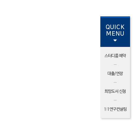
QUICK
MENU
스터디룸 예약
대출/연장
희망도서 신청
1:1연구컨설팅