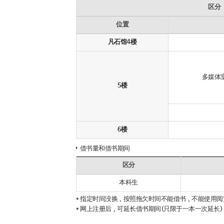
区分
位置
凡石馆4楼
多媒体
5楼
6楼
借书量和借书期间
区分
本科生
* 指定时间没换，按照拖欠时间不能借书，不能使用阅
* 网上注册后，可延长借书期间(只限于一本一次延长)