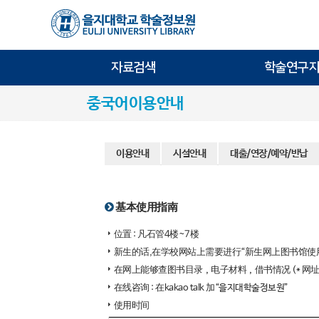
자료검색
학술연구지
중국어이용안내
이용안내
시설안내
대출/연장/예약/반납
基本使用指南
位置 : 凡石管4楼~7楼
新生的话,在学校网站上需要进行“新生网上图书馆使
在网上能够查图书目录，电子材料，借书情况 (* 网址 
在线咨询 : 在kakao talk 加“을지대학술정보원”
使用时间