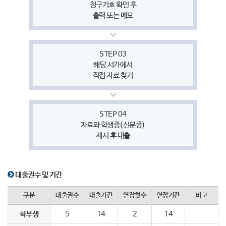
청구기호 확인 후
출력 또는 메모
STEP 03
해당 서가에서
직접 자료 찾기
STEP 04
자료와 학생증(신분증)
제시 후 대출
대출권수 및 기간
구분
대출권수
대출기간
연장횟수
연장기간
비고
학부생
5
14
2
14