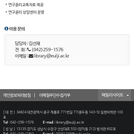
연구윤리교육자료 제공
연구윤리 상담센터 운영
이용 문의
담당자 : 김선재
전 화 :
(042)259-1576
이메일 :
library@eulji.ac.kr
패밀리사이트
개인정보처리방침
이메일무단수집거부
[대전]
34824 대전광역시 중구 계룡로 771번길 77(용두동 143-5) 일현의학관 103
호
Tel
:
042-259-1576
E-mail
:
library@eulji.ac.kr
[성남]
13135 경기도 성남시 수정구 산성대로 553 (양지동 212) 범석관 602호