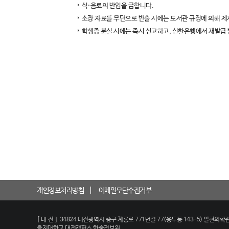
식·음료의 반입을 금합니다.
소장 자료를 무단으로 반출 시에는 도서관 규정에 의해 제
학생증 분실 시에는 즉시 신고하고, 신한은행에서 재발급 
개인정보처리방침
이메일무단수집거부
[대전]
34824 대전광역시 중구 계룡로 771번길 77(용두동 143-5) 일현의학관
을지대학교 대전캠퍼스 학술정보원