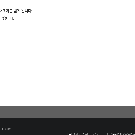
재조치를 받게 됩니다.
받습니다.
 103호
Tel
:
042-259-1576
E-mail
:
library@eu