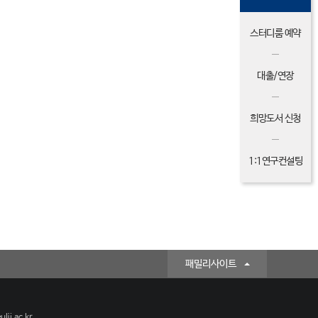
스터디룸 예약
대출/연장
희망도서 신청
1:1연구컨설팅
패밀리사이트
lji.ac.kr