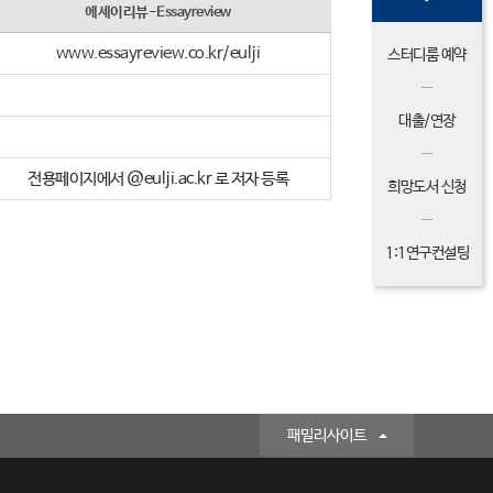
에세이리뷰-Essayreview
www.essayreview.co.kr/eulji
스터디룸 예약
대출/연장
전용페이지에서 @eulji.ac.kr 로 저자 등록
희망도서 신청
1:1연구컨설팅
패밀리사이트