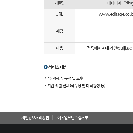
기관명
에디티지-Edita
URL
www.editage.co.kr
제공
이용
전용페이지에서 @eulji.ac.
서비스 대상
석·박사, 연구생 및 교수
기관 회원 전체(학부생 및 대학원생 등)
개인정보처리방침
이메일무단수집거부