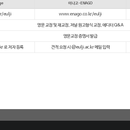
ge
이나고-ENAGO
/eulji
www.enago.co.kr/eulji
영문 교정 및 재교정, 저널 원고형식 교정, 에디터 Q&A
영문교정 증명서 발급
kr 로 저자 등록
견적 요청 시 @eulji.ac.kr 메일 입력