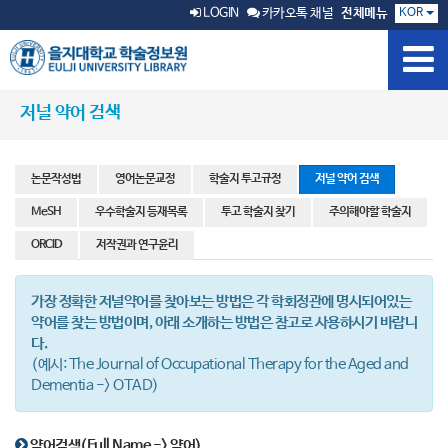
KOR
LOGIN
카카오톡 채널
전체메뉴
저널 약어 검색
논문작성법
영어논문교정
학술지 투고규정
저널 약어 검색
MeSH
우수학술지 등재목록
투고 학술지 찾기
주의해야할 학술지
ORCID
저작권과 연구윤리
가장 정확한 저널약어를 찾아보는 방법은 각 학회정관에 명시되어있는
약어를 찾는 방법이며, 아래 소개하는 방법은 참고로 사용하시기 바랍니
다.
(예시: The Journal of Occupational Therapy for the Aged and
Dementia -> OTAD)
약어검색(Full Name -> 약어)