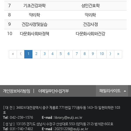
7
기초건강과학
성인간호학
8
약리학
약리학
9
건강사정및실습
건강사정
10
다문화사회와정책
다문화사회와건강
«
<
1
2
3
4
5
6
7
8
9
10
>
»
패밀리사이트
개인정보처리방침
이메일무단수집거부
[대전]
34824 대전광역시 중구 계룡로 771번길 77(용두동 143-5) 일현의학관 103
호
Tel
:
042-259-1576
E-mail
:
library@eulji.ac.kr
[성남]
13135 경기도 성남시 수정구 산성대로 553 (양지동 212) 범석관 602호
Tel
:
031-740-7402
E-mail
:
20251228@eulji.ac.kr