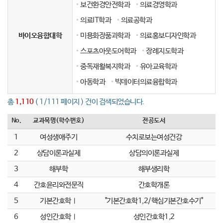
보건환경안전학과
의료경영학과
의료IT학과
의료공학과
바이오융합대학
미용화장품과학과
의료홍보디자인학과
스포츠아웃도어학과
장례지도학과
중독재활복지학과
유아교육학과
아동학과
빅데이터의료융합학과
총
1,110
( 1/111 페이지 ) 건이 검색되었습니다.
No.
교과목명(학수번호)
전공도서
1
여성생애주기
수치로보는여성건강
2
상담이론과실제
상담의이론과실제
3
해부학
해부생리학
4
간호윤리와전문직
간호학개론
5
기본간호학Ⅰ
"기본간호학1,2/핵심기본간호수기"
6
성인간호학Ⅰ
성인간호학1,2