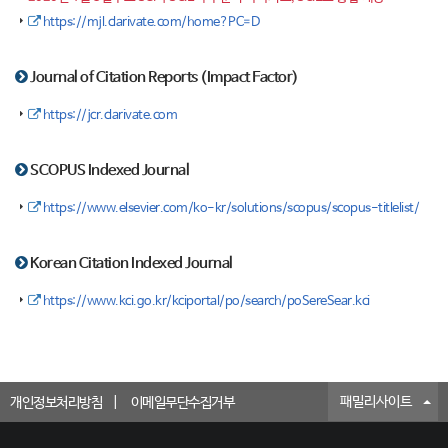
https://mjl.clarivate.com/home?PC=D
Journal of Citation Reports (Impact Factor)
https://jcr.clarivate.com
SCOPUS Indexed Journal
https://www.elsevier.com/ko-kr/solutions/scopus/scopus-titlelist/
Korean Citation Indexed Journal
https://www.kci.go.kr/kciportal/po/search/poSereSear.kci
패밀리사이트
개인정보처리방침
이메일무단수집거부