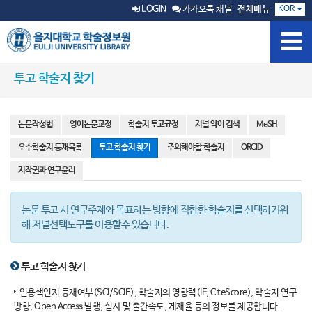
KOR
LOGIN
카카오톡 채널
전체메뉴
투고 학술지 찾기
논문작성법
영어논문교정
학술지 투고규정
저널 약어 검색
MeSH
우수학술지 등재목록
투고 학술지 찾기
주의해야할 학술지
ORCID
저작권과 연구윤리
논문 투고 시 연구주제와 목표하는 방향에 적합한 학술지를 선택하기위
해 저널선택도구를 이용할수 있습니다.
투고 학술지 찾기
인용색인지 등재여부(SCI/SCIE), 학술지의 영향력(IF, CiteScore), 학술지 연구
방향, Open Access 발행, 심사 및 출간속도, 게재율 등의 정보를 제공합니다.