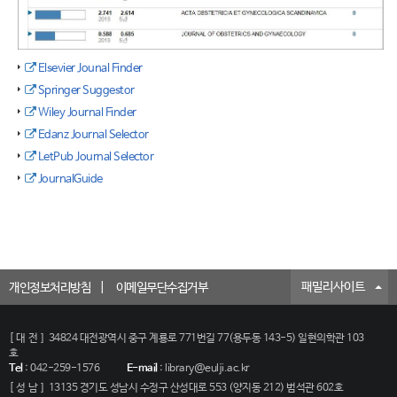
Elsevier Jounal Finder
Springer Suggestor
Wiley Journal Finder
Edanz Journal Selector
LetPub Journal Selector
JournalGuide
패밀리사이트
개인정보처리방침
이메일무단수집거부
[대전]
34824 대전광역시 중구 계룡로 771번길 77(용두동 143-5) 일현의학관 103
호
Tel
:
042-259-1576
E-mail
:
library@eulji.ac.kr
[성남]
13135 경기도 성남시 수정구 산성대로 553 (양지동 212) 범석관 602호